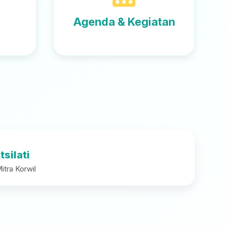
Agenda & Kegiatan
silati
tra Korwil